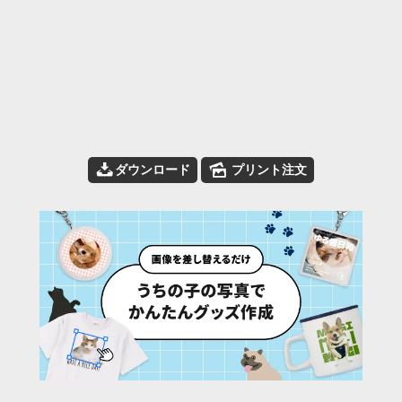
📥
🌄
ダウンロード
プリント注文