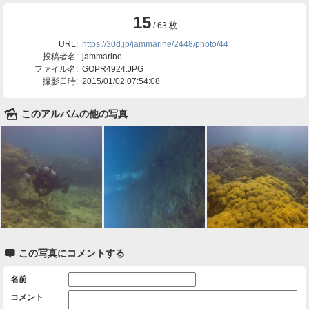
15
/ 63 枚
URL:
https://30d.jp/jammarine/2448/photo/44
投稿者名:
jammarine
ファイル名:
GOPR4924.JPG
撮影日時:
2015/01/02 07:54:08
🌄
このアルバムの他の写真

この写真にコメントする
名前
コメント