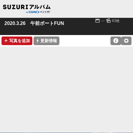
📅
🌄
---
63枚
2020.3.26 午前ボートFUN
➕
⚡

⚙
写真を追加
更新情報