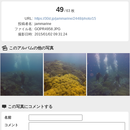
49
/ 63 枚
URL:
https://30d.jp/jammarine/2448/photo/15
投稿者名:
jammarine
ファイル名:
GOPR4958.JPG
撮影日時:
2015/01/02 09:31:24
🌄
このアルバムの他の写真

この写真にコメントする
名前
コメント