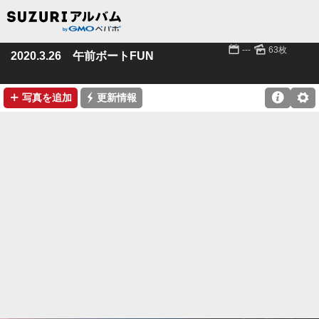
📅
🌄
---
63枚
2020.3.26 午前ボートFUN
➕
⚡

⚙
写真を追加
更新情報