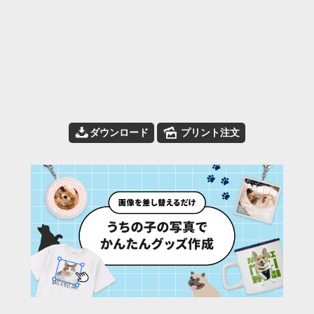
📥
🌄
ダウンロード
プリント注文