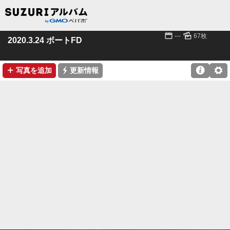
📅
🌄
---
67枚
2020.3.24 ボートFD
➕
⚡

⚙
写真を追加
更新情報