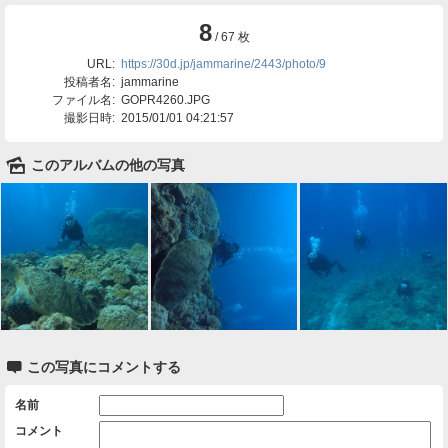
8
/ 67 枚
URL:
https://30d.jp/jammarine/2443/photo/9
投稿者名:
jammarine
ファイル名:
GOPR4260.JPG
撮影日時:
2015/01/01 04:21:57
🌄
このアルバムの他の写真

この写真にコメントする
名前
コメント