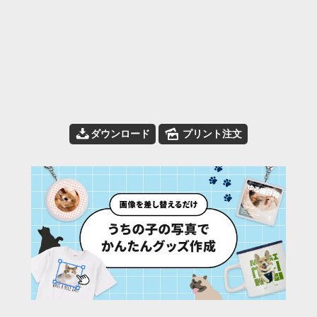
📥
🌄
ダウンロード
プリント注文