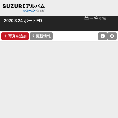
📅
🌄
---
67枚
2020.3.24 ボートFD
➕
⚡

⚙
写真を追加
更新情報