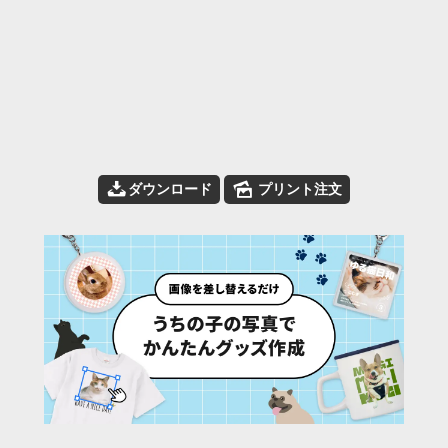
📥
🌄
ダウンロード
プリント注文