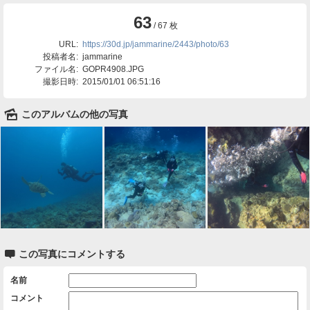
63
/ 67 枚
URL:
https://30d.jp/jammarine/2443/photo/63
投稿者名:
jammarine
ファイル名:
GOPR4908.JPG
撮影日時:
2015/01/01 06:51:16
🌄
このアルバムの他の写真

この写真にコメントする
名前
コメント