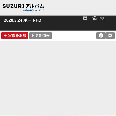
📅
🌄
---
67枚
2020.3.24 ボートFD
➕
⚡

⚙
写真を追加
更新情報