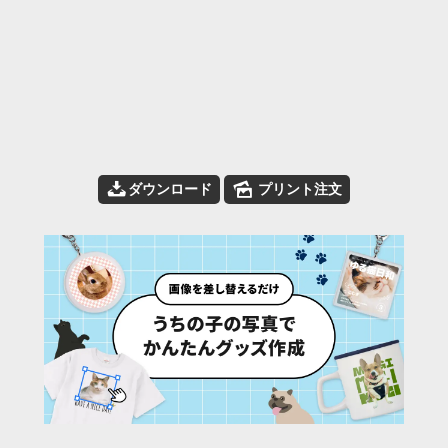
📥
🌄
ダウンロード
プリント注文