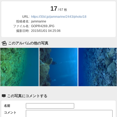
17
/ 67 枚
URL:
https://30d.jp/jammarine/2443/photo/18
投稿者名:
jammarine
ファイル名:
GOPR4269.JPG
撮影日時:
2015/01/01 04:25:06
🌄
このアルバムの他の写真

この写真にコメントする
名前
コメント