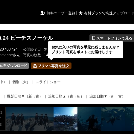
URIアルバム

★
無料ユーザー登録
有料プランで高速アップロー
📱
.03.24 ビーチスノーケル
スマートフォンで見る
お気に入りの写真を手元に残しませんか？
20 / 03 / 24
公開終了日
無期限
イベントの期間
---
プリント写真をポストにお届けします
mmarineさん
写真の枚数
14 / 2000枚
中）
｜
個別（大）
｜
スライドショー
）
｜
撮影日順▼（新→古）
｜
追加日順▲（古→新）
｜
追加日順▼（新→古）