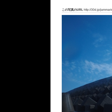
この写真のURL
http://30d.jp/jammar