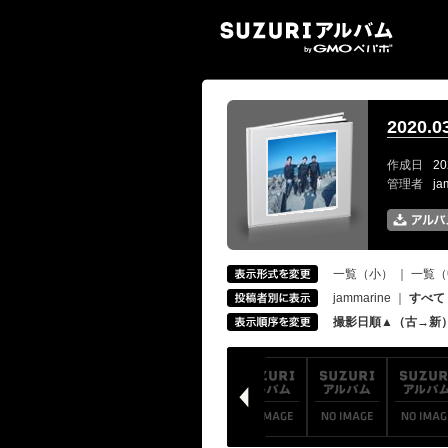
SUZ
2020
作成日
20
管理者
ja
一覧（小）
｜
一覧（
jammarine
｜
すべて
撮影日順▲（古→新