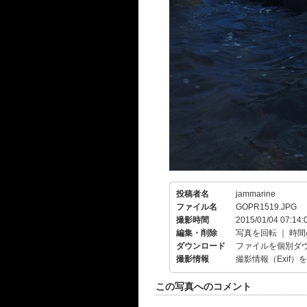
投稿者名
jammarine
ファイル名
GOPR1519.JPG
撮影時間
2015/01/04 07:14:
編集・削除
写真を回転
｜
時間
ダウンロード
ファイルを個別ダ
撮影情報
撮影情報（Exif）
この写真へのコメント