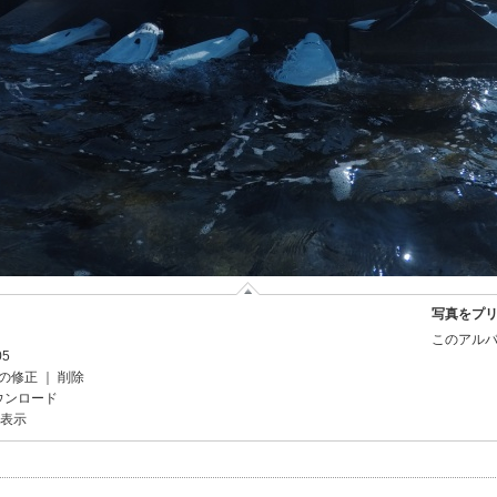
写真をプ
このアルバ
05
の修正
｜
削除
ウンロード
を表示