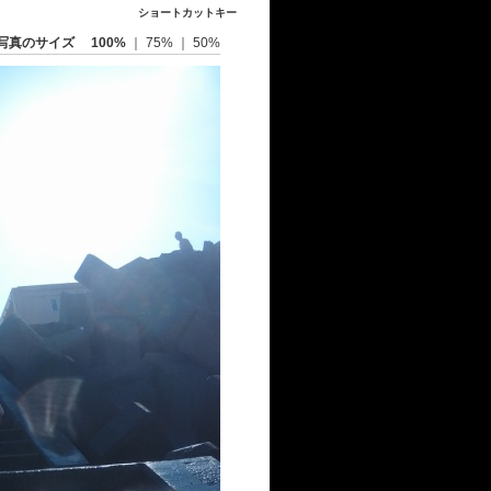
ショートカットキー
写真のサイズ
100%
｜
75%
｜
50%