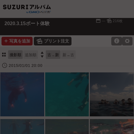
📅
🌄
---
216枚
2020.3.15ボート体験
➕
🌄

⚙
写真を追加
プリント注文
⚏

撮影順
追加順
古→新
新→古
🕔
2015/01/01 20:00