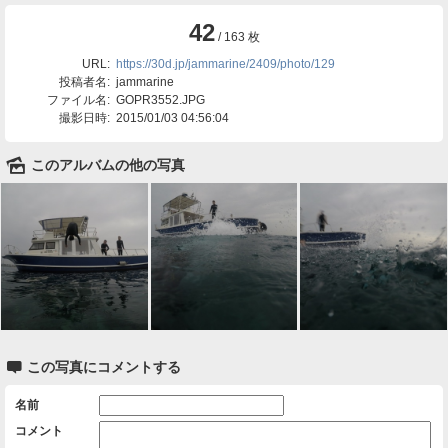
42
/ 163 枚
URL:
https://30d.jp/jammarine/2409/photo/129
投稿者名:
jammarine
ファイル名:
GOPR3552.JPG
撮影日時:
2015/01/03 04:56:04
🌄
このアルバムの他の写真

この写真にコメントする
名前
コメント