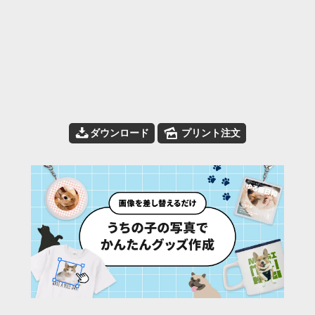
📥
🌄
ダウンロード
プリント注文