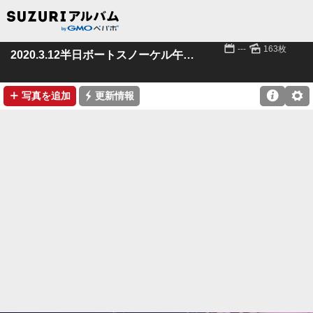
📅
🌄
---
163枚
2020.3.12半日ボートスノーケル午後便
➕
⚡

⚙
写真を追加
更新情報