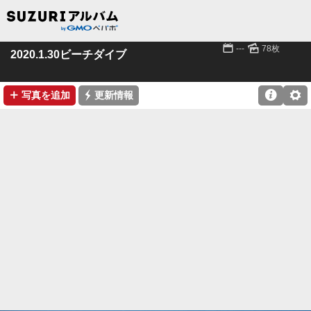
📅
🌄
---
78枚
2020.1.30ビーチダイブ
➕
⚡

⚙
写真を追加
更新情報