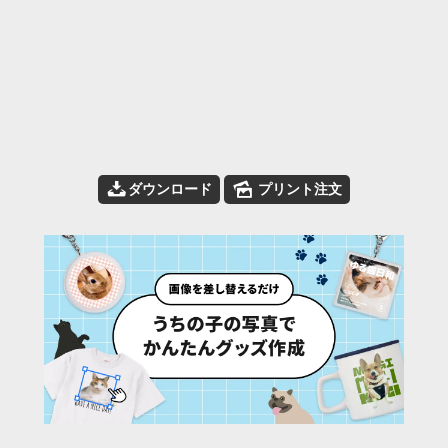
📥
🌄
ダウンロード
プリント注文