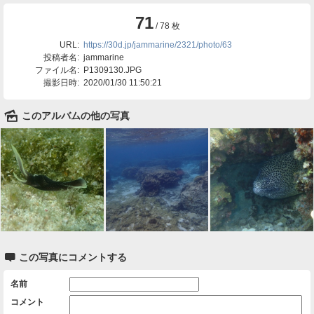
71
/ 78 枚
URL:
https://30d.jp/jammarine/2321/photo/63
投稿者名:
jammarine
ファイル名:
P1309130.JPG
撮影日時:
2020/01/30 11:50:21
🌄
このアルバムの他の写真

この写真にコメントする
名前
コメント