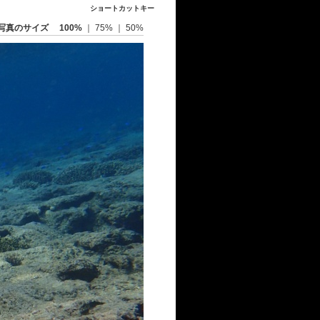
ショートカットキー
写真のサイズ
100%
｜
75%
｜
50%