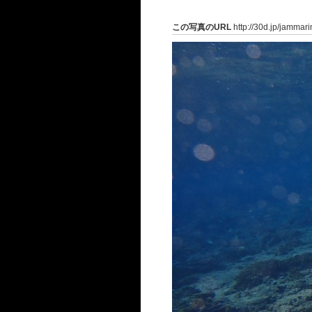
この写真のURL
http://30d.jp/jammar