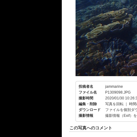
投稿者名
jammarine
ファイル名
P1309098.JPG
撮影時間
2020/01/30 10:26:
編集・削除
写真を回転
｜
時間
ダウンロード
ファイルを個別ダ
撮影情報
撮影情報（Exif）
この写真へのコメント