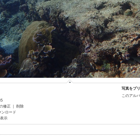
写真をプ
このアルバ
35
の修正
｜
削除
ウンロード
を表示