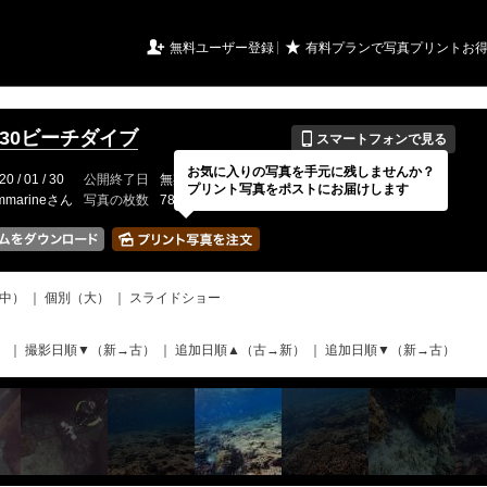
URIアルバム

★
無料ユーザー登録
有料プランで写真プリントお
📱
.1.30ビーチダイブ
スマートフォンで見る
お気に入りの写真を手元に残しませんか？
20 / 01 / 30
公開終了日
無期限
イベントの期間
---
プリント写真をポストにお届けします
mmarineさん
写真の枚数
78 / 2000枚
中）
｜
個別（大）
｜
スライドショー
）
｜
撮影日順▼（新→古）
｜
追加日順▲（古→新）
｜
追加日順▼（新→古）