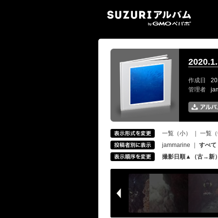
SUZ
2020
作成日
20
管理者
ja
一覧（小）
｜
一覧（
jammarine
｜
すべて
撮影日順▲（古→新