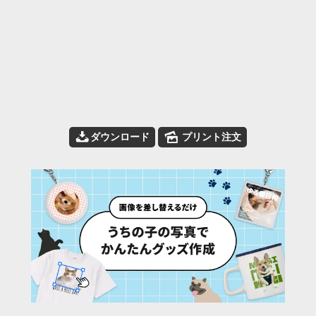
📥
🌄
ダウンロード
プリント注文