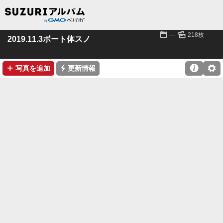
📅
🌄
---
218枚
2019.11.3ボート体スノ
➕
⚡

⚙
写真を追加
更新情報