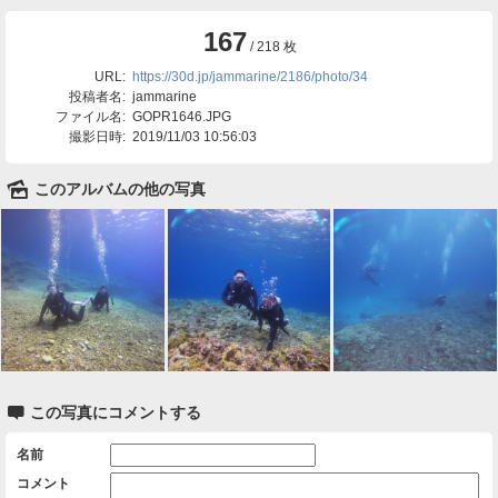
167
/ 218 枚
URL:
https://30d.jp/jammarine/2186/photo/34
投稿者名:
jammarine
ファイル名:
GOPR1646.JPG
撮影日時:
2019/11/03 10:56:03
🌄
このアルバムの他の写真

この写真にコメントする
名前
コメント