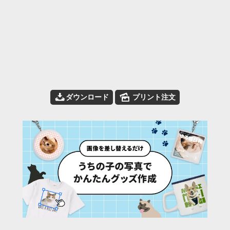
📥
🌄
ダウンロード
プリント注文