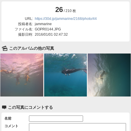
26
/ 210 枚
URL:
https://30d.jp/jammarine/2168/photo/44
投稿者名:
jammarine
ファイル名:
GOPR0144.JPG
撮影日時:
2016/01/01 02:47:32
🌄
このアルバムの他の写真

この写真にコメントする
名前
コメント