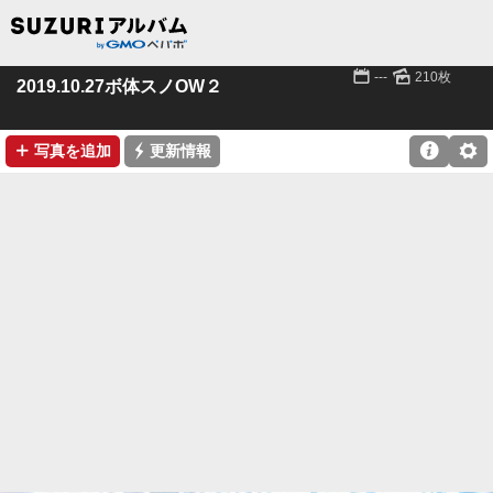
📅
🌄
---
210枚
2019.10.27ボ体スノOW２
➕
⚡

⚙
写真を追加
更新情報