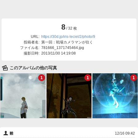
8
/ 32 枚
URL:
https://30d.jp/iris-leciel/2/photo/9
投稿者名:
第一回：戦場カメラマンが往く
ファイル名:
781666_1371745464.jpg
撮影日時:
2013/11/30 14:19:08
🌄
このアルバムの他の写真
1
1
1
👤
雛
12/16 09:42