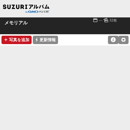
📅
🌄
---
32枚
メモリアル
➕
⚡

⚙
写真を追加
更新情報