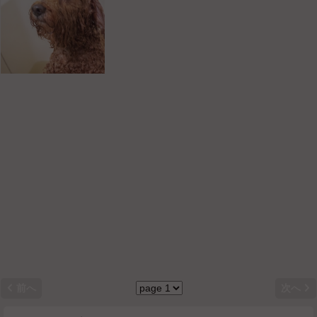


前へ
次へ