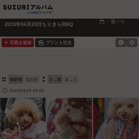
📅
🌄
---
37枚
2019年04月29日ちりきらBBQ
➕
🌄

⚙
写真を追加
プリント注文
⚏

撮影順
追加順
古→新
新→古
🕔
2019/04/29 09:00