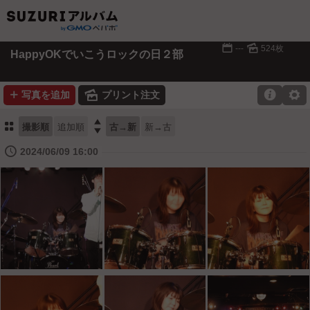
📅
🌄
---
524枚
HappyOKでいこうロックの日２部
➕
🌄

⚙
写真を追加
プリント注文
⚏

撮影順
追加順
古→新
新→古
🕔
2024/06/09 16:00