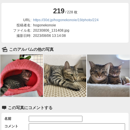
219
/ 228 枚
URL:
https://30d.jp/hogonekonoie/19/photo/224
投稿者名:
hogonekonoie
ファイル名:
20230806_131408.jpg
撮影日時:
2023/08/06 13:14:08
🌄
このアルバムの他の写真

この写真にコメントする
名前
コメント