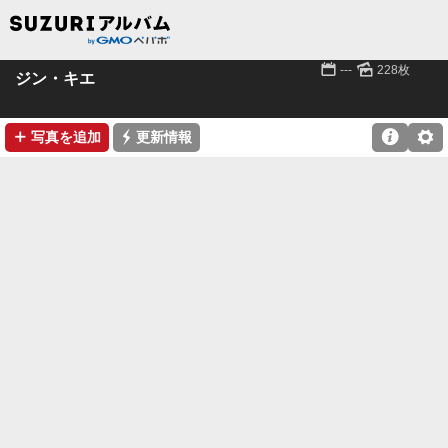
📅
🌄
---
228枚
ジン・キエ
➕
⚡

⚙
写真を追加
更新情報