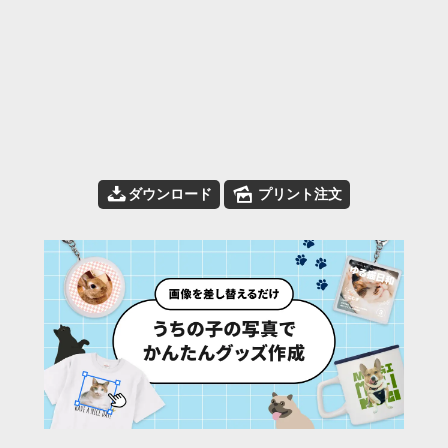
📥
🌄
ダウンロード
プリント注文