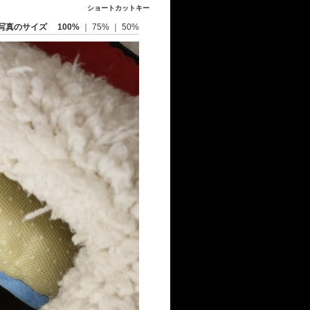
ショートカットキー
写真のサイズ
100%
｜
75%
｜
50%