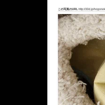
この写真のURL
http://30d.jp/hogone