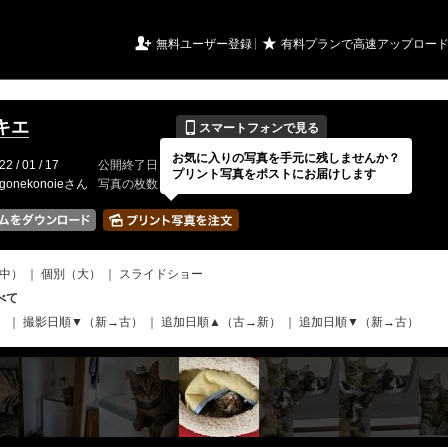
URIアルバム

★
無料ユーザー登録
有料プランで高速アップロー
📱
キエ
スマートフォンで見る
お気に入りの写真を手元に残しませんか？
22 / 01 / 17
公開終了日
無期限
イベントの期間
---
プリント写真をポストにお届けします
gonekonoieさん
写真の枚数
228 / 2000枚
中）
｜
個別（大）
｜
スライドショー
べて
）
｜
撮影日順▼（新→古）
｜
追加日順▲（古→新）
｜
追加日順▼（新→古）