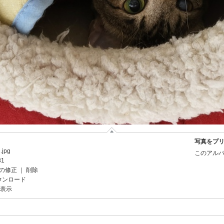
写真をプ
.jpg
このアルバ
31
の修正
｜
削除
ウンロード
を表示