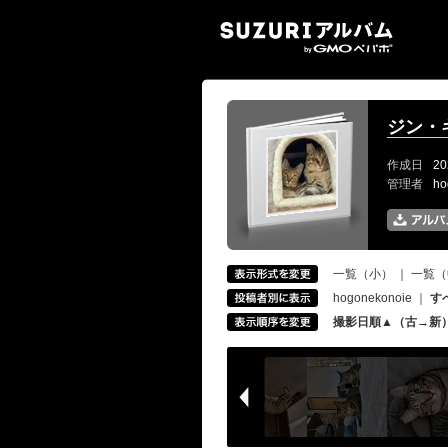
SUZ
ジン・
作成日
20
管理者
ho
一覧（小）
｜
一覧（
hogonekonoie
｜
す
撮影日順▲（古→新