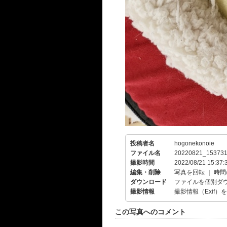
投稿者名
hogonekonoie
ファイル名
20220821_153731
撮影時間
2022/08/21 15:37:
編集・削除
写真を回転
｜
時間
ダウンロード
ファイルを個別ダ
撮影情報
撮影情報（Exif）
この写真へのコメント