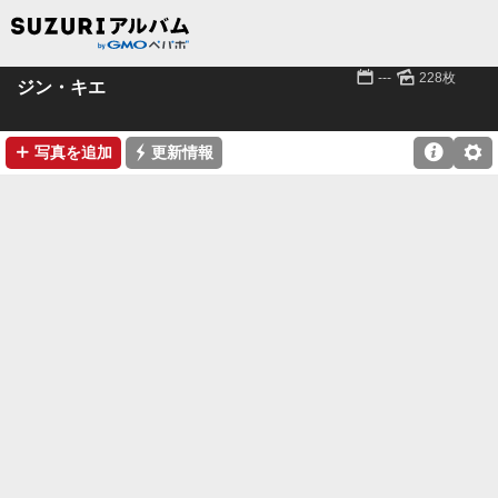
📅
🌄
---
228枚
ジン・キエ
➕
⚡

⚙
写真を追加
更新情報