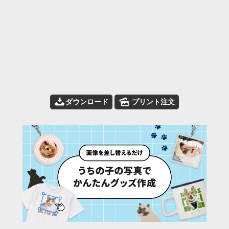
📥
🌄
ダウンロード
プリント注文