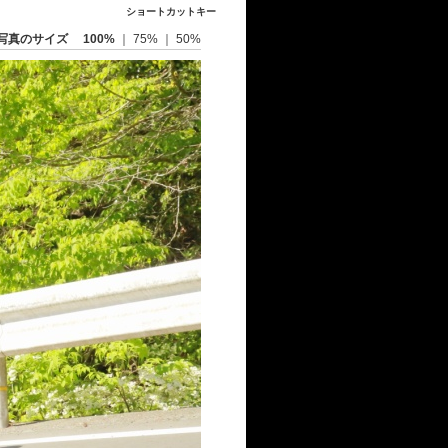
ショートカットキー
写真のサイズ
100%
｜
75%
｜
50%