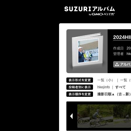
SUZ
2024
作成日
20
管理者
hk
一覧（小）
｜
一覧（
hkejinfo
｜
すべて
撮影日順▲（古→新