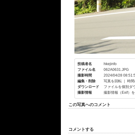
投稿者名
hkejinfo
ファイル名
062A0631.JPG
撮影時間
2024/04/28 08:51:
編集・削除
写真を回転
｜
時間
ダウンロード
ファイルを個別ダ
撮影情報
撮影情報（Exif）
この写真へのコメント
コメントする