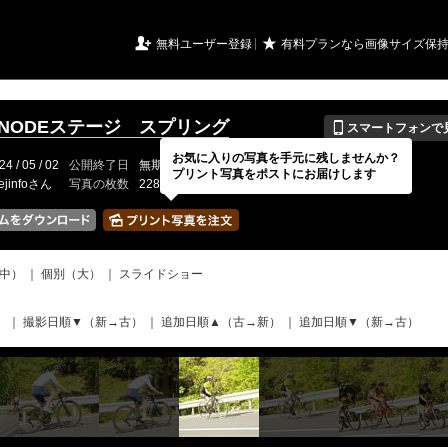
URIアルバム

★
無料ユーザー登録
有料プランなら画像サイズ保
📱
HINODEステージ スプリング
スマートフォンで
お気に入りの写真を手元に残しませんか？
24 / 05 / 02
公開終了日
無期限
イベントの期間
---
プリント写真をポストにお届けします
ejinfoさん
写真の枚数
228 / 2000枚
中）
｜
個別（大）
｜
スライドショー
）
｜
撮影日順▼（新→古）
｜
追加日順▲（古→新）
｜
追加日順▼（新→古）