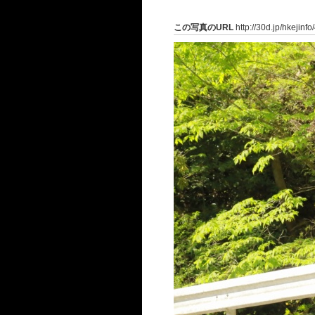
この写真のURL
http://30d.jp/hkejinf