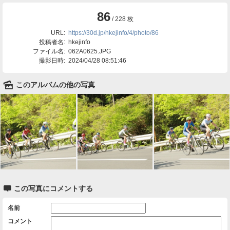
86
/ 228 枚
URL:
https://30d.jp/hkejinfo/4/photo/86
投稿者名:
hkejinfo
ファイル名:
062A0625.JPG
撮影日時:
2024/04/28 08:51:46
🌄
このアルバムの他の写真

この写真にコメントする
名前
コメント