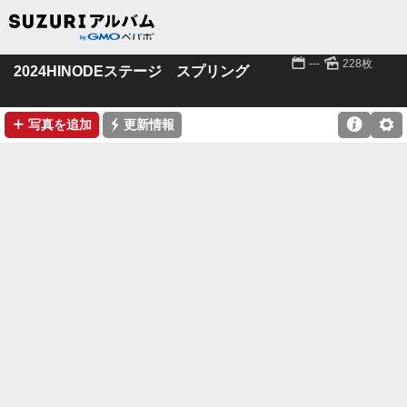
📅
🌄
---
228枚
2024HINODEステージ スプリング
➕
⚡

⚙
写真を追加
更新情報