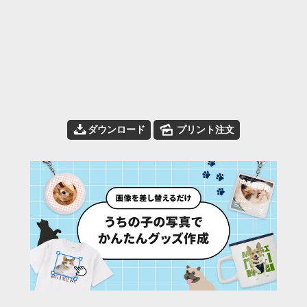
📥
🌄
ダウンロード
プリント注文