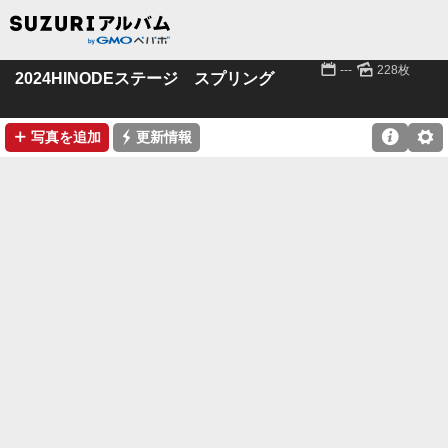
📅
🌄
---
228枚
2024HINODEステージ スプリング
➕
⚡

⚙
写真を追加
更新情報