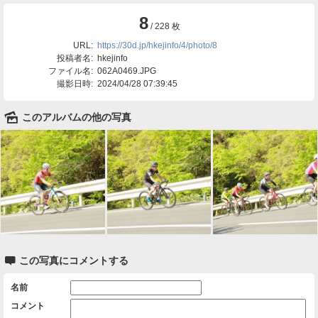
8
/ 228 枚
URL:
https://30d.jp/hkejinfo/4/photo/8
投稿者名:
hkejinfo
ファイル名:
062A0469.JPG
撮影日時:
2024/04/28 07:39:45
🌄
このアルバムの他の写真

この写真にコメントする
名前
コメント