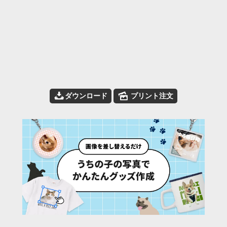
📥
🌄
ダウンロード
プリント注文