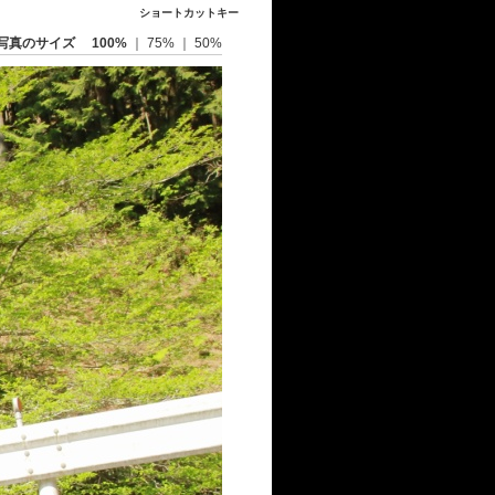
ショートカットキー
写真のサイズ
100%
｜
75%
｜
50%