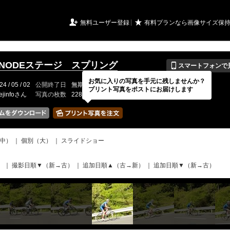
URIアルバム

★
無料ユーザー登録
有料プランなら画像サイズ保
📱
HINODEステージ スプリング
スマートフォンで
お気に入りの写真を手元に残しませんか？
24 / 05 / 02
公開終了日
無期限
イベントの期間
---
プリント写真をポストにお届けします
ejinfoさん
写真の枚数
228 / 2000枚
中）
｜
個別（大）
｜
スライドショー
）
｜
撮影日順▼（新→古）
｜
追加日順▲（古→新）
｜
追加日順▼（新→古）