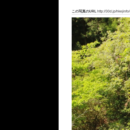
この写真のURL
http://30d.jp/hkejinf