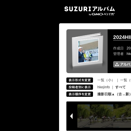
SUZ
2024
作成日
20
管理者
hk
一覧（小）
｜
一覧（
hkejinfo
｜
すべて
撮影日順▲（古→新