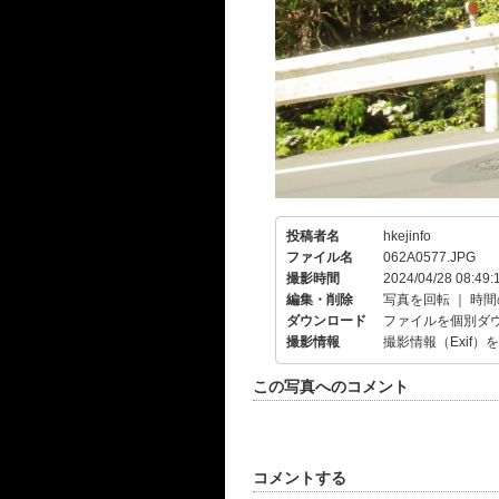
投稿者名
hkejinfo
ファイル名
062A0577.JPG
撮影時間
2024/04/28 08:49:
編集・削除
写真を回転
｜
時間
ダウンロード
ファイルを個別ダ
撮影情報
撮影情報（Exif）
この写真へのコメント
コメントする