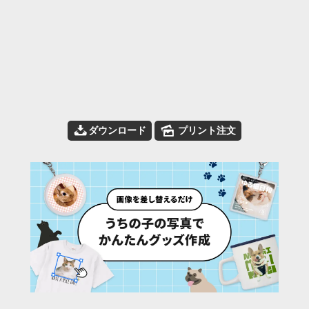
📥
🌄
ダウンロード
プリント注文