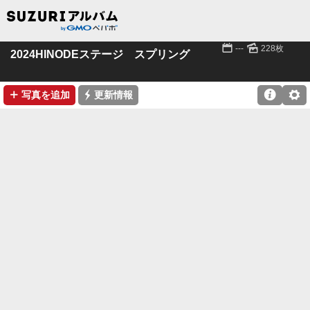
📅
🌄
---
228枚
2024HINODEステージ スプリング
➕
⚡

⚙
写真を追加
更新情報