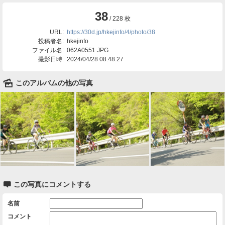
38
/ 228 枚
URL:
https://30d.jp/hkejinfo/4/photo/38
投稿者名:
hkejinfo
ファイル名:
062A0551.JPG
撮影日時:
2024/04/28 08:48:27
🌄
このアルバムの他の写真

この写真にコメントする
名前
コメント