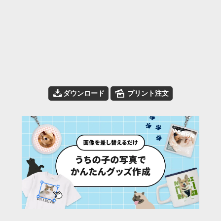
📥
🌄
ダウンロード
プリント注文