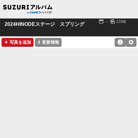
📅
🌄
---
228枚
2024HINODEステージ スプリング
➕
⚡

⚙
写真を追加
更新情報