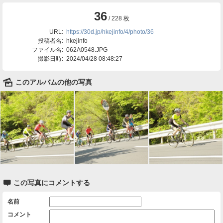
36
/ 228 枚
URL:
https://30d.jp/hkejinfo/4/photo/36
投稿者名:
hkejinfo
ファイル名:
062A0548.JPG
撮影日時:
2024/04/28 08:48:27
🌄
このアルバムの他の写真

この写真にコメントする
名前
コメント