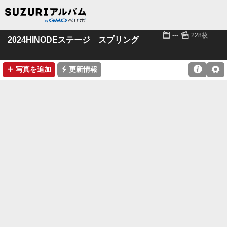
📅
🌄
---
228枚
2024HINODEステージ スプリング
➕
⚡

⚙
写真を追加
更新情報