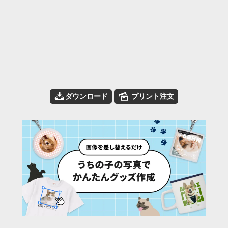
📥
🌄
ダウンロード
プリント注文