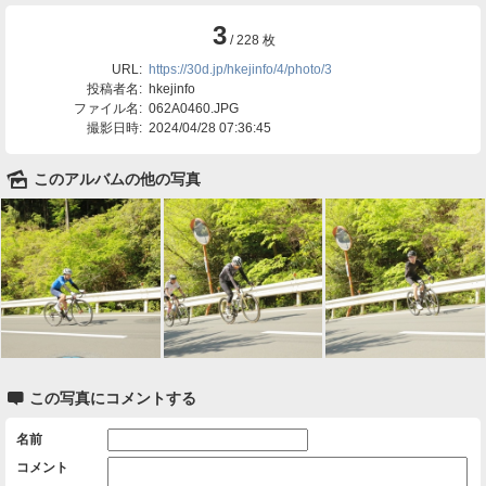
3
/ 228 枚
URL:
https://30d.jp/hkejinfo/4/photo/3
投稿者名:
hkejinfo
ファイル名:
062A0460.JPG
撮影日時:
2024/04/28 07:36:45
🌄
このアルバムの他の写真

この写真にコメントする
名前
コメント