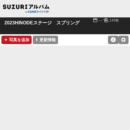
📅
🌄
---
149枚
2023HINODEステージ スプリング
➕
⚡

⚙
写真を追加
更新情報