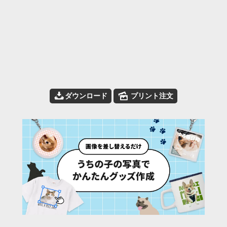
📥
🌄
ダウンロード
プリント注文