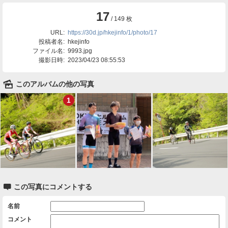
17
/ 149 枚
URL:
https://30d.jp/hkejinfo/1/photo/17
投稿者名:
hkejinfo
ファイル名:
9993.jpg
撮影日時:
2023/04/23 08:55:53
🌄
このアルバムの他の写真
1

この写真にコメントする
名前
コメント