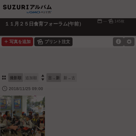
📅
🌄
---
145枚
１１月２５日食育フォーラム(午前）
➕
🌄

⚙
写真を追加
プリント注文
⚏

撮影順
追加順
古→新
新→古
🕔
2018/11/25 09:00