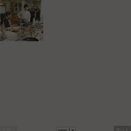


前へ
次へ