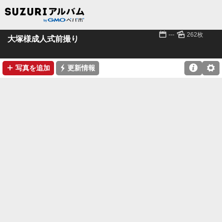
📅
🌄
---
262枚
大塚様成人式前撮り
➕
⚡

⚙
写真を追加
更新情報