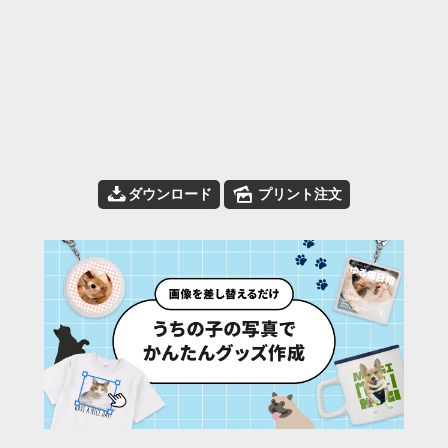
📥
🌄
ダウンロード
プリント注文