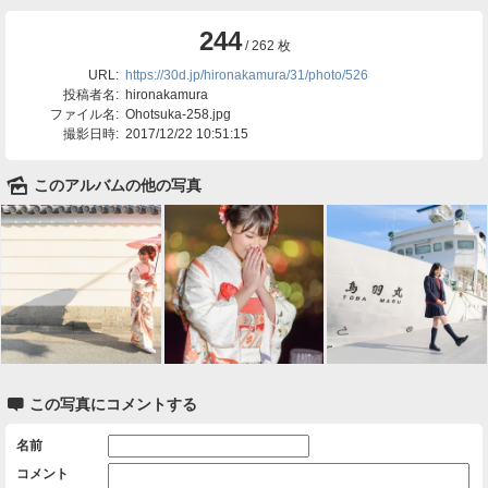
244
/ 262 枚
URL:
https://30d.jp/hironakamura/31/photo/526
投稿者名:
hironakamura
ファイル名:
Ohotsuka-258.jpg
撮影日時:
2017/12/22 10:51:15
🌄
このアルバムの他の写真

この写真にコメントする
名前
コメント