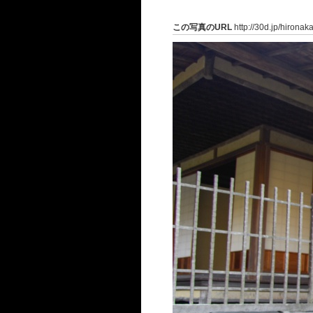
この写真のURL
http://30d.jp/hirona