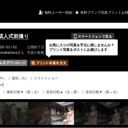
URIアルバム

★
無料ユーザー登録
有料プランで写真プリントお
📱
成人式前撮り
スマートフォンで見る
お気に入りの写真を手元に残しませんか？
18 / 01 / 02
公開終了日
無期限
イベントの期間
---
プリント写真をポストにお届けします
ronakamuraさん
写真の枚数
262 / 2000枚
中）
｜
個別（大）
｜
スライドショー
べて
）
｜
撮影日順▼（新→古）
｜
追加日順▲（古→新）
｜
追加日順▼（新→古）