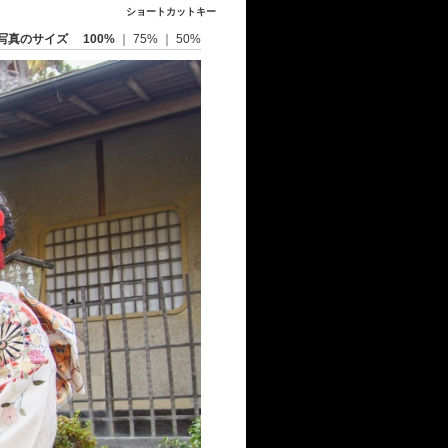
ショートカットキー
写真のサイズ
100%
｜
75%
｜
50%