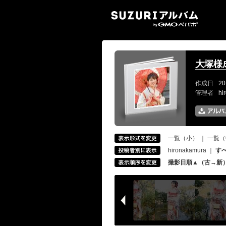
SUZ
大塚様
作成日
20
管理者
hi
一覧（小）
｜
一覧（
hironakamura
｜
す
撮影日順▲（古→新