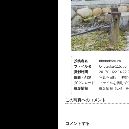
投稿者名
hironakamura
ファイル名
Ohotsuka-115.jpg
撮影時間
2017/11/22 14:22:
編集・削除
写真を回転
｜
時間
ダウンロード
ファイルを個別ダ
撮影情報
撮影情報（Exif）
この写真へのコメント
コメントする