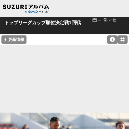
📅
🌄
---
76枚
トップリーグカップ順位決定戦1回戦
⚡

⚙
更新情報