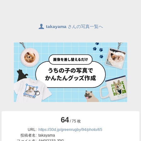
👤
takayama
さんの写真一覧へ
64
/ 75 枚
URL:
https://30d.jp/greenrugby/94/photo/65
投稿者名:
takayama
ファイル名:
AH0I2233.JPG