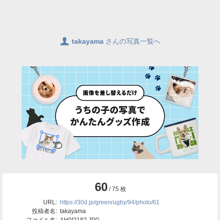
👤
takayama
さんの写真一覧へ
60
/ 75 枚
URL:
https://30d.jp/greenrugby/94/photo/61
投稿者名:
takayama
ファイル名:
AH0I2182.JPG