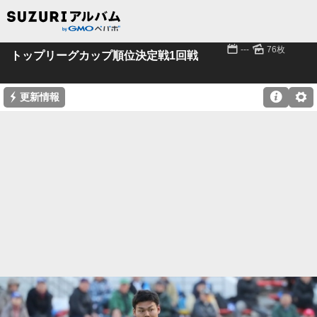
📅
🌄
---
76枚
トップリーグカップ順位決定戦1回戦
⚡

⚙
更新情報