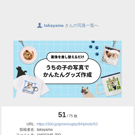
👤
takayama
さんの写真一覧へ
51
/ 75 枚
URL:
https://30d.jp/greenrugby/94/photo/52
投稿者名:
takayama
ファイル名:
AH0I1945.JPG