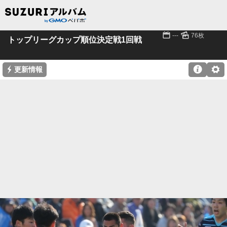
📅
🌄
---
76枚
トップリーグカップ順位決定戦1回戦
⚡

⚙
更新情報