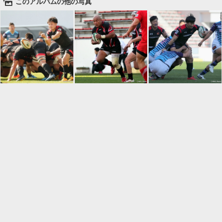
🌄
このアルバムの他の写真

一覧に戻る
Android™ アプリのインストール
Android™ からオンラインアルバムの作成・編
集、共有ができます。
インストール
⌂
📕
ホーム
アルバムを作成