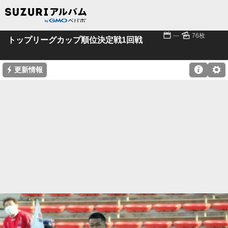
📅
🌄
---
76枚
トップリーグカップ順位決定戦1回戦
⚡

⚙
更新情報