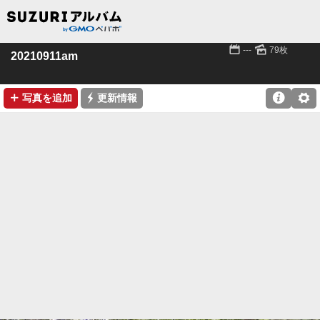
📅
🌄
---
79枚
20210911am
➕
⚡

⚙
写真を追加
更新情報