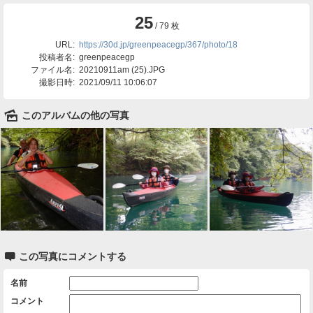
25
/ 79 枚
URL:
https://30d.jp/greenpeacegp/367/photo/18
投稿者名:
greenpeacegp
ファイル名:
20210911am (25).JPG
撮影日時:
2021/09/11 10:06:07
🌄
このアルバムの他の写真

この写真にコメントする
名前
コメント