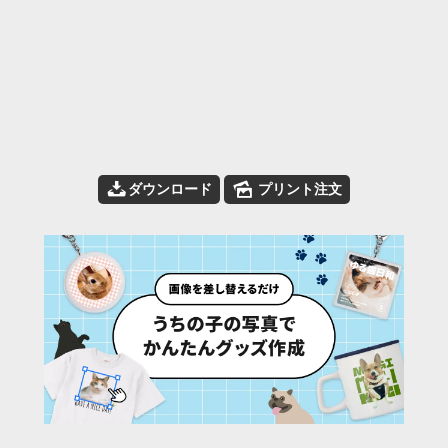
📥
🌄
ダウンロード
プリント注文