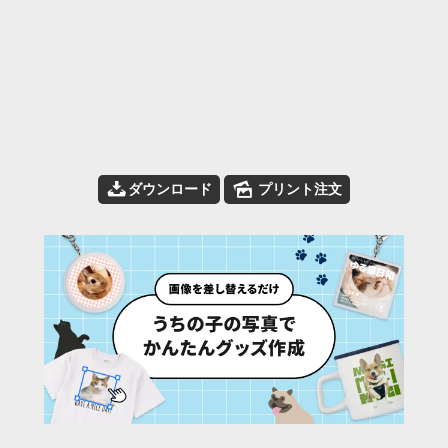
📥
🌄
ダウンロード
プリント注文