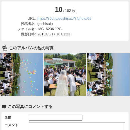
10
/ 182 枚
URL:
https://30d.jp/goshisato/7/photo/65
投稿者名:
goshisato
ファイル名:
IMG_6236.JPG
撮影日時:
2015/05/17 10:01:23
🌄
このアルバムの他の写真

この写真にコメントする
名前
コメント