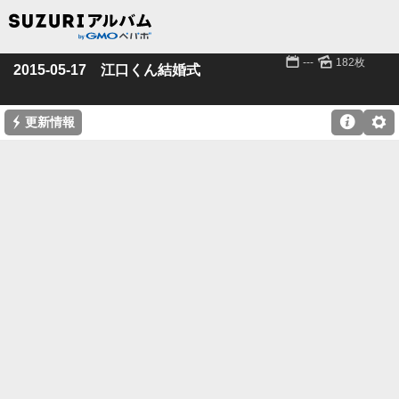
📅
🌄
---
182枚
2015-05-17 江口くん結婚式
⚡

⚙
更新情報