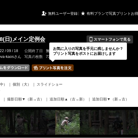
URIアルバム

★
無料ユーザー登録
有料プランで写真プリントお
📱
9/18(日)メイン定例会
スマートフォンで見る
お気に入りの写真を手元に残しませんか？
22 / 09 / 18
公開終了日
無期限
イベントの期間
---
プリント写真をポストにお届けします
ova-kaosさん
写真の枚数
73 / 2000枚
中）
｜
個別（大）
｜
スライドショー
て
）
｜
撮影日順▼（新→古）
｜
追加日順▲（古→新）
｜
追加日順▼（新→古）