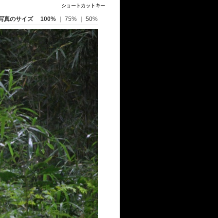
ショートカットキー
写真のサイズ
100%
｜
75%
｜
50%