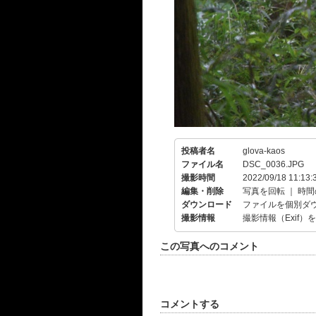
投稿者名
glova-kaos
ファイル名
DSC_0036.JPG
撮影時間
2022/09/18 11:13:
編集・削除
写真を回転
｜
時間
ダウンロード
ファイルを個別ダ
撮影情報
撮影情報（Exif）
この写真へのコメント
コメントする