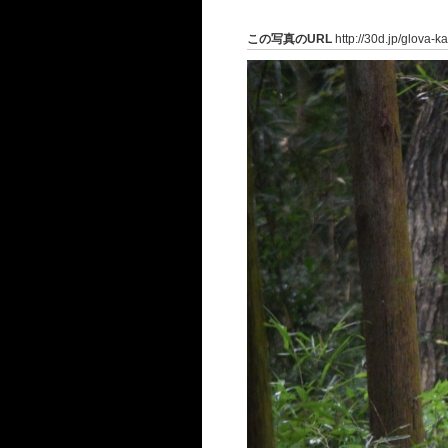
この写真のURL
http://30d.jp/glova-