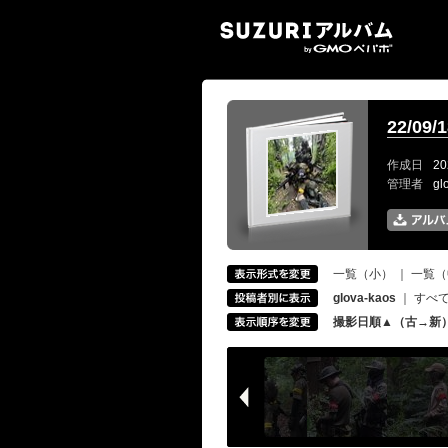
SUZ
22/0
作成日
20
管理者
gl
一覧（小）
｜
一覧（
glova-kaos
｜
すべ
撮影日順▲（古→新