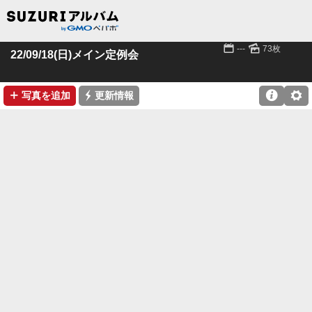
📅
🌄
---
73枚
22/09/18(日)メイン定例会
➕
⚡

⚙
写真を追加
更新情報