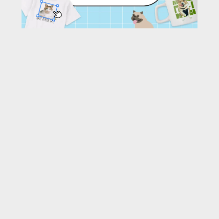
19
/ 73 枚
URL:
https://30d.jp/glova-kaos/71/photo/19
投稿者名:
glova-kaos
ファイル名:
DSC_0019.JPG
撮影日時:
2022/09/18 10:40:24
🌄
このアルバムの他の写真