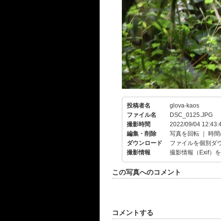
投稿者名
glova-kaos
ファイル名
DSC_0125.JPG
撮影時間
2022/09/04 12:43:
編集・削除
写真を回転
｜
時間
ダウンロード
ファイルを個別ダ
撮影情報
撮影情報（Exif）
この写真へのコメント
コメントする