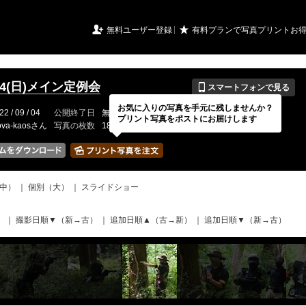
URIアルバム

★
無料ユーザー登録
有料プランで写真プリントお
📱
9/04(日)メイン定例会
スマートフォンで見る
お気に入りの写真を手元に残しませんか？
22 / 09 / 04
公開終了日
無期限
イベントの期間
---
プリント写真をポストにお届けします
ova-kaosさん
写真の枚数
181 / 2000枚
中）
｜
個別（大）
｜
スライドショー
）
｜
撮影日順▼（新→古）
｜
追加日順▲（古→新）
｜
追加日順▼（新→古）