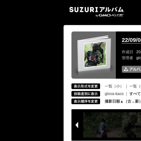
SUZ
22/0
作成日
20
管理者
gl
一覧（小）
｜
一覧（
glova-kaos
｜
すべて
撮影日順▲（古→新