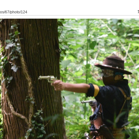
kaos/67/photo/124