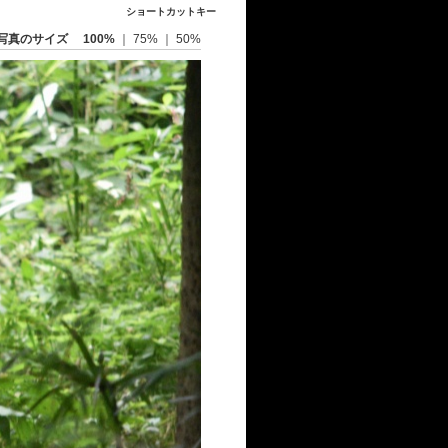
ショートカットキー
写真のサイズ
100%
｜
75%
｜
50%