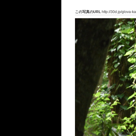
この写真のURL
http://30d.jp/glova-