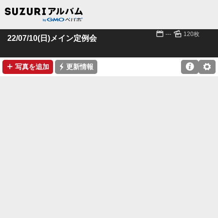
📅
🌄
---
120枚
22/07/10(日)メイン定例会
➕
⚡

⚙
写真を追加
更新情報