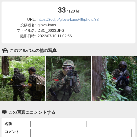
33
/ 120 枚
URL:
https://30d.jp/glova-kaos/49/photo/33
投稿者名:
glova-kaos
ファイル名:
DSC_0033.JPG
撮影日時:
2022/07/10 11:02:56
🌄
このアルバムの他の写真

この写真にコメントする
名前
コメント