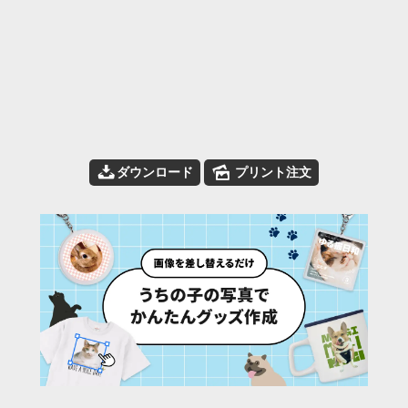
📥
🌄
ダウンロード
プリント注文