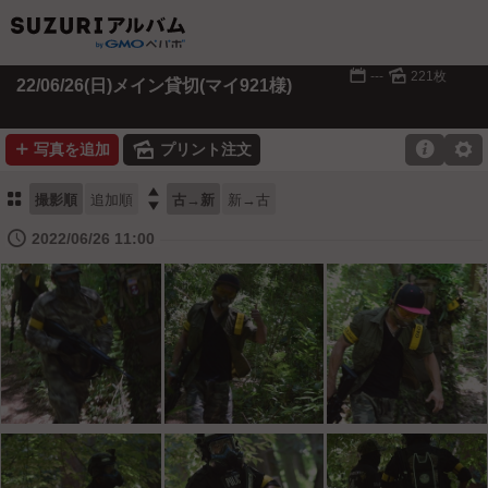
📅
🌄
---
221枚
22/06/26(日)メイン貸切(マイ921様)
➕
🌄

⚙
写真を追加
プリント注文
⚏

撮影順
追加順
古→新
新→古
🕔
2022/06/26 11:00