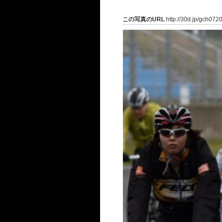
この写真のURL
http://30d.jp/gch072