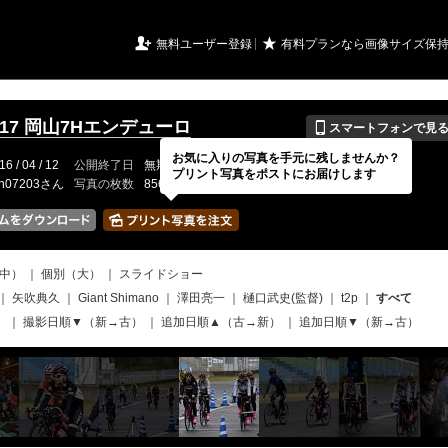
URIアルバム

★
無料ユーザー登録
有料プランなら画像サイズ保
📱
.4.17 岡山7Hエンデューロ
スマートフォンで見
お気に入りの写真を手元に残しませんか？
16 / 04 / 12
公開終了日
無期限
イベントの期間
---
プリント写真をポストにお届けします
ch07203さん
写真の枚数
856 / 2000枚
中）
｜
個別（大）
｜
スライドショー
｜
矢吹典久
｜
Giant Shimano
｜
澤田亮一
｜
樋口武史(監督)
｜
t2p
｜
すべて
）
｜
撮影日順▼（新→古）
｜
追加日順▲（古→新）
｜
追加日順▼（新→古）