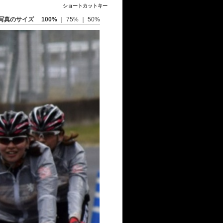
ショートカットキー
写真のサイズ
100%
｜
75%
｜
50%