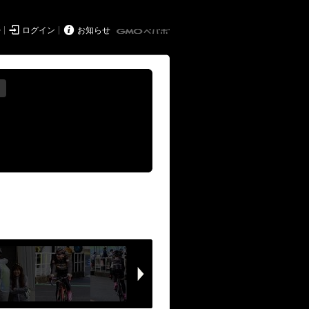


持
ログイン
お知らせ
る