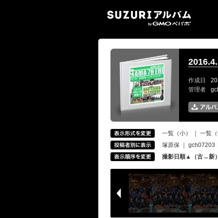
SUZ
2016
作成日
20
管理者
g
一覧（小）
｜
一覧（
塚原保
｜
gch07203
撮影日順▲（古→新