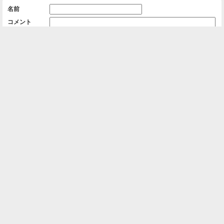
名前
コメント
削除用パスワード

一覧に戻る
Android™ アプリのインストール
Android™ からオンラインアルバムの作成・編
集、共有ができます。
インストール
⌂
📕
ホーム
アルバムを作成