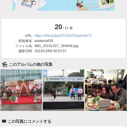
20
/ 21 枚
URL:
https://30d.jp/gch07203/252/photo/71
投稿者名:
aratama626
ファイル名:
IMG_20191207_164648.jpg
撮影日時:
2019/12/08 00:53:57
🌄
このアルバムの他の写真

この写真にコメントする