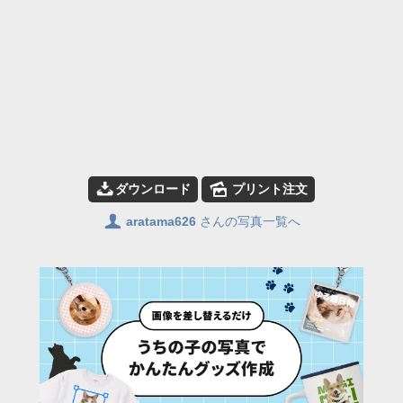
📥
🌄
ダウンロード
プリント注文
👤
aratama626
さんの写真一覧へ