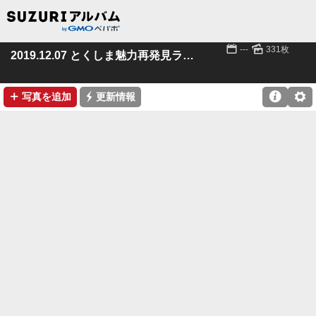
📅
🌄
---
331枚
2019.12.07 とくしま魅力再発見ライド
➕
⚡

⚙
写真を追加
更新情報