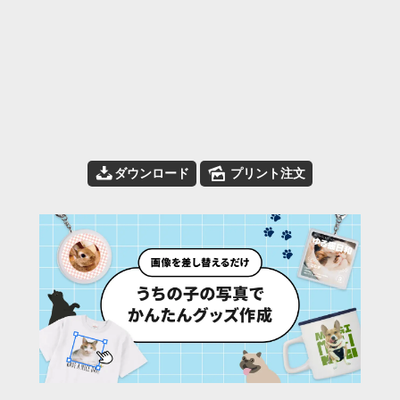
📥
🌄
ダウンロード
プリント注文