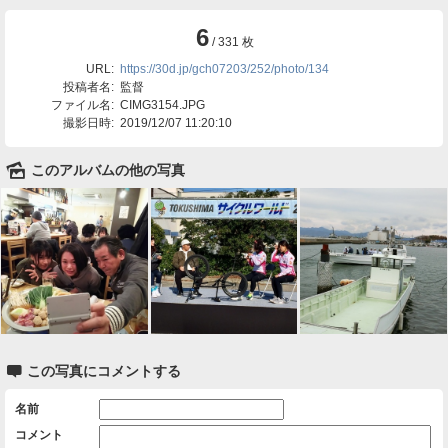
6
/ 331 枚
URL:
https://30d.jp/gch07203/252/photo/134
投稿者名:
監督
ファイル名:
CIMG3154.JPG
撮影日時:
2019/12/07 11:20:10
🌄
このアルバムの他の写真

この写真にコメントする
名前
コメント