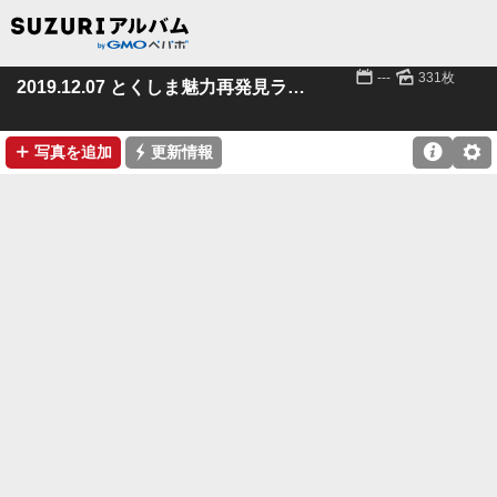
📅
🌄
---
331枚
2019.12.07 とくしま魅力再発見ライド
➕
⚡

⚙
写真を追加
更新情報