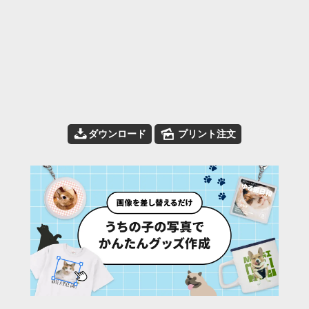
📥
🌄
ダウンロード
プリント注文