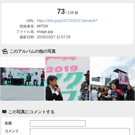
73
/ 138 枚
URL:
https://30d.jp/gch07203/247/photo/67
投稿者名:
MITOH
ファイル名:
image.jpg
撮影日時:
2019/10/27 11:57:29
🌄
このアルバムの他の写真

この写真にコメントする
名前
コメント