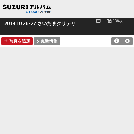
📅
🌄
---
138枚
2019.10.26･27 さいたまクリテリウム
➕
⚡

⚙
写真を追加
更新情報