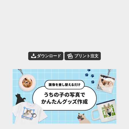
📥
🌄
ダウンロード
プリント注文