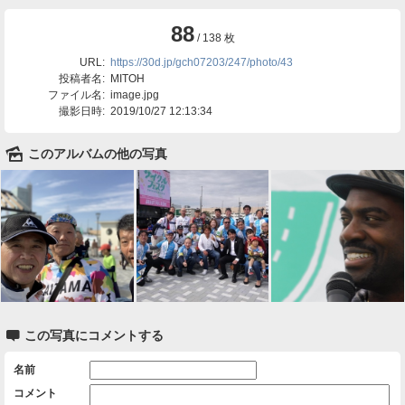
88
/ 138 枚
URL:
https://30d.jp/gch07203/247/photo/43
投稿者名:
MITOH
ファイル名:
image.jpg
撮影日時:
2019/10/27 12:13:34
🌄
このアルバムの他の写真

この写真にコメントする
名前
コメント