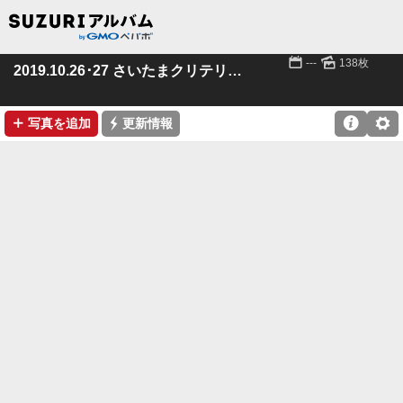
📅
🌄
---
138枚
2019.10.26･27 さいたまクリテリウム
➕
⚡

⚙
写真を追加
更新情報