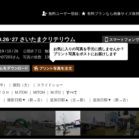
URIアルバム

★
無料ユーザー登録
有料プランなら画像サイズ保
📱
.10.26･27 さいたまクリテリウム
スマートフォンで
お気に入りの写真を手元に残しませんか？
19 / 10 / 26
公開終了日
無期限
イベントの期間
---
プリント写真をポストにお届けします
ch07203さん
写真の枚数
138 / 2000枚
中）
｜
個別（大）
｜
スライドショー
ＴＯＨ
｜
M.ITOH
｜
MITOH
｜
M.ITO
｜
すべて
）
｜
撮影日順▼（新→古）
｜
追加日順▲（古→新）
｜
追加日順▼（新→古）