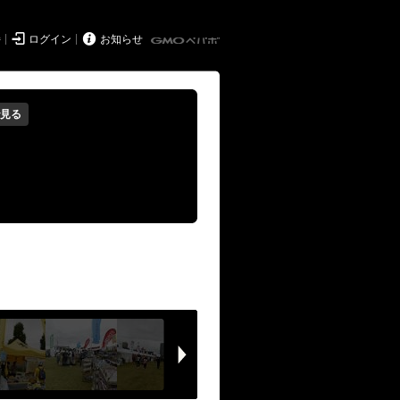


持
ログイン
お知らせ
見る