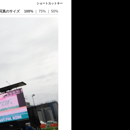
ショートカットキー
写真のサイズ
100%
｜
75%
｜
50%