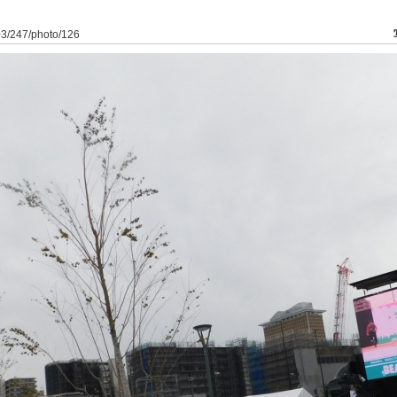
03/247/photo/126