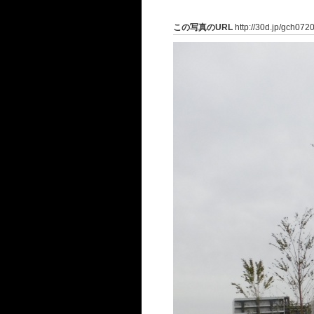
この写真のURL
http://30d.jp/gch072