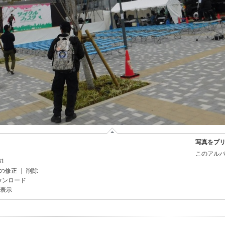
写真をプ
このアルバ
31
の修正
｜
削除
ウンロード
を表示