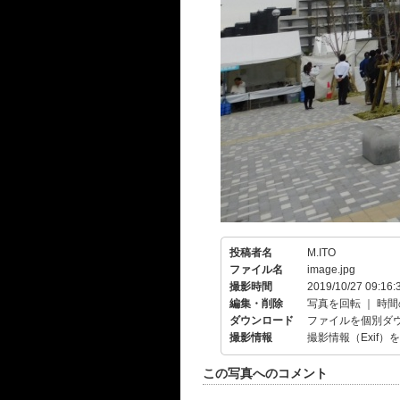
投稿者名
M.ITO
ファイル名
image.jpg
撮影時間
2019/10/27 09:16:
編集・削除
写真を回転
｜
時間
ダウンロード
ファイルを個別ダ
撮影情報
撮影情報（Exif）
この写真へのコメント