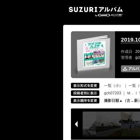
SUZ
2019
作成日
20
管理者
g
一覧（小）
｜
一覧（
gch07203
｜
Ｍ．Ｉ
撮影日順▲（古→新