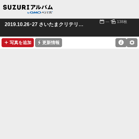
📅
🌄
---
138枚
2019.10.26･27 さいたまクリテリウム
➕
⚡

⚙
写真を追加
更新情報