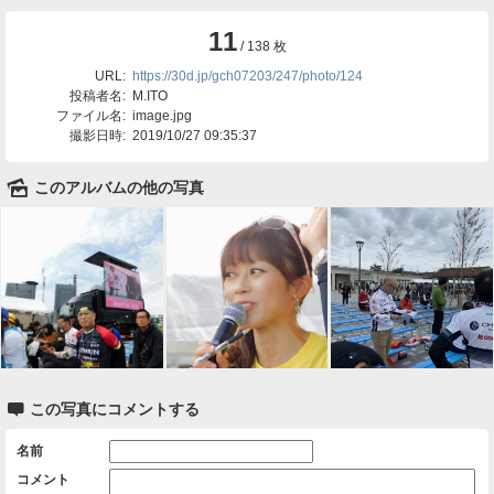
11
/ 138 枚
URL:
https://30d.jp/gch07203/247/photo/124
投稿者名:
M.ITO
ファイル名:
image.jpg
撮影日時:
2019/10/27 09:35:37
🌄
このアルバムの他の写真

この写真にコメントする
名前
コメント