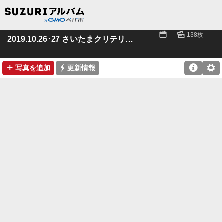
📅
🌄
---
138枚
2019.10.26･27 さいたまクリテリウム
➕
⚡

⚙
写真を追加
更新情報