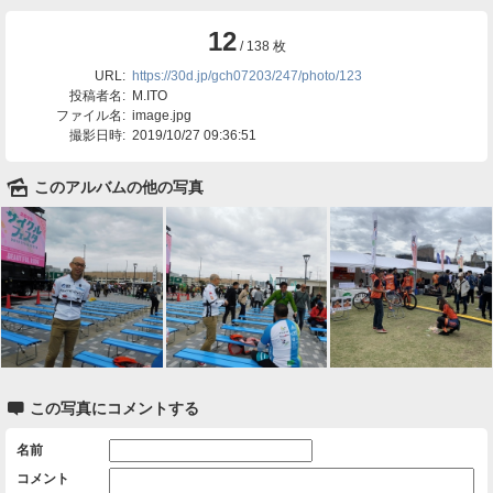
12
/ 138 枚
URL:
https://30d.jp/gch07203/247/photo/123
投稿者名:
M.ITO
ファイル名:
image.jpg
撮影日時:
2019/10/27 09:36:51
🌄
このアルバムの他の写真

この写真にコメントする
名前
コメント