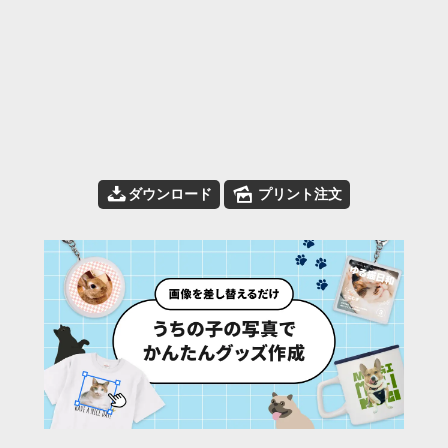
📥
🌄
ダウンロード
プリント注文