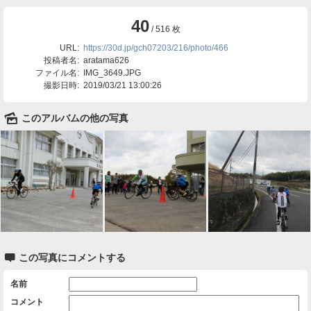
40
/ 516 枚
URL:
https://30d.jp/gch07203/216/photo/466
投稿者名:
aratama626
ファイル名:
IMG_3649.JPG
撮影日時:
2019/03/21 13:00:26
🌄
このアルバムの他の写真

この写真にコメントする
名前
コメント