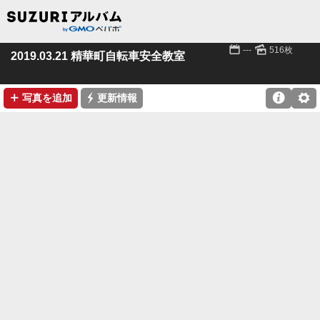
📅
🌄
---
516枚
2019.03.21 精華町自転車安全教室
➕
⚡

⚙
写真を追加
更新情報