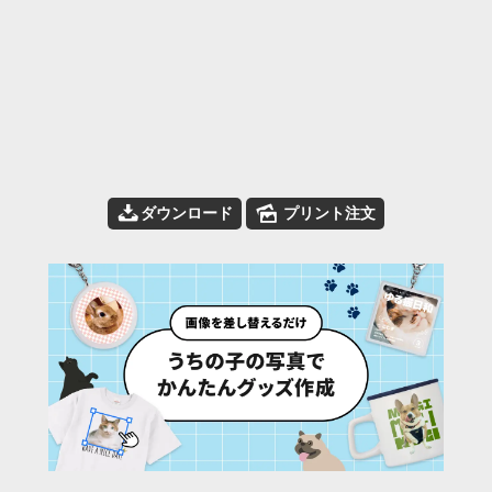
📥
🌄
ダウンロード
プリント注文