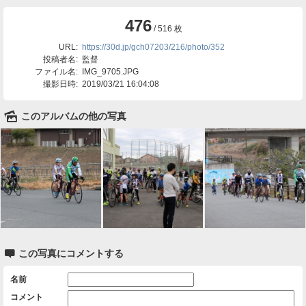
476
/ 516 枚
URL:
https://30d.jp/gch07203/216/photo/352
投稿者名:
監督
ファイル名:
IMG_9705.JPG
撮影日時:
2019/03/21 16:04:08
🌄
このアルバムの他の写真

この写真にコメントする
名前
コメント