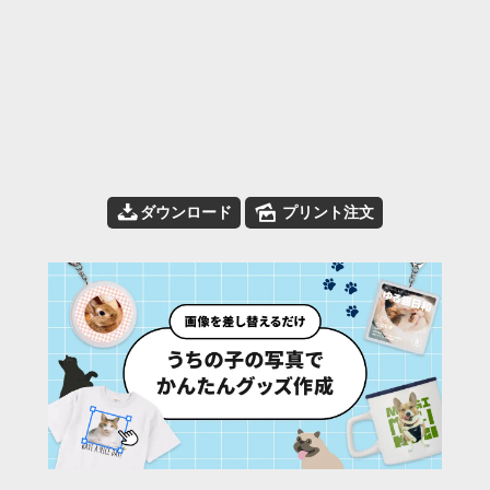
📥
🌄
ダウンロード
プリント注文