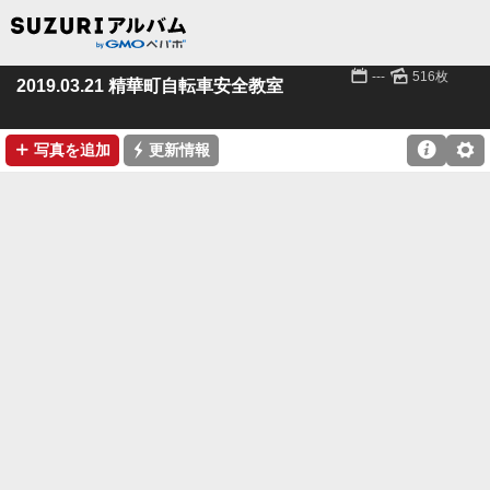
📅
🌄
---
516枚
2019.03.21 精華町自転車安全教室
➕
⚡

⚙
写真を追加
更新情報